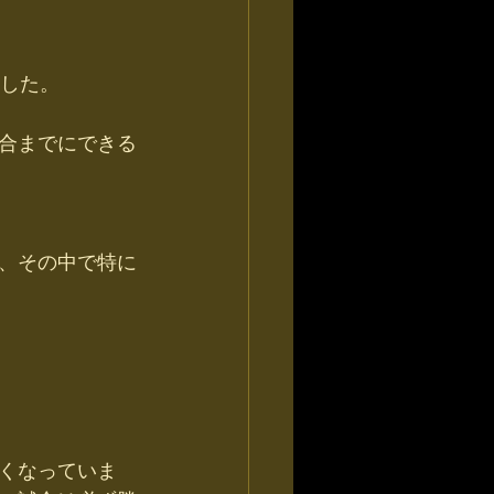
ました。
合までにできる
、その中で特に
くなっていま