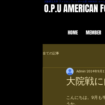
大阪府立大学 アメリカンフットボール部 SHRIKES ホー
O.P.U AMERICAN 
HOME
MEMBER
全ての記事
Admin
2014年9月
大院戦に
こんにちは。9月も
うか。