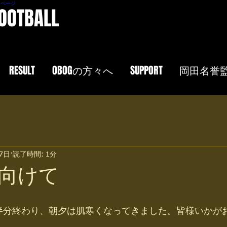
ムページ
FOOTBALL
RESULT
OBOGの方々へ
SUPPORT
岡田名誉
17日
読了時間: 1分
向けて
半分終わり、朝夕は肌寒くなってきました。皆様いかが