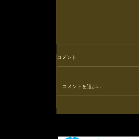
BLOG移転しました！
コメント
BLOG移転しました！ 今後は下記
のJUGEMで更新します。よろし
くお願いいたします。
コメントを追加…
http://shrikes.jugem.jp/