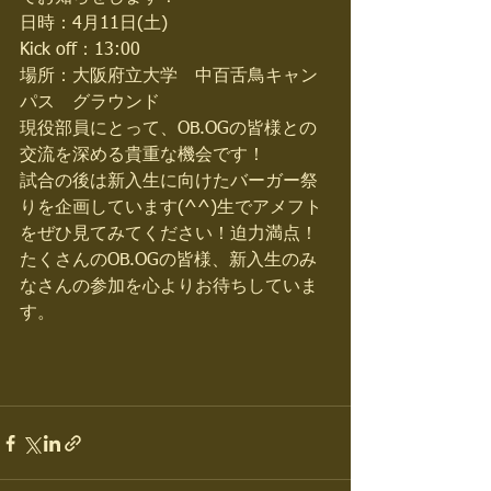
日時：4月11日(土) 
Kick off：13:00 
場所：大阪府立大学　中百舌鳥キャン
パス　グラウンド 
現役部員にとって、OB.OGの皆様との
交流を深める貴重な機会です！ 
試合の後は新入生に向けたバーガー祭
りを企画しています(^^)生でアメフト
をぜひ見てみてください！迫力満点！ 
たくさんのOB.OGの皆様、新入生のみ
なさんの参加を心よりお待ちしていま
す。 