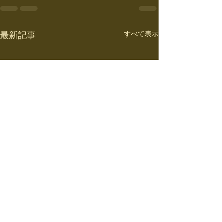
すべて表示
最新記事
大経合同メージ