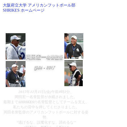
大阪府立大学 アメリカンフットボール部
SHRIKES ホームページ
O.P.U AMERICAN FOOTBALL
岡田宏一
名誉監督
​1935 - 2017
2017年12月15日(金)午前9時2分、
岡田宏一名誉監督が永眠されました。
​最期までSHRIKESの名誉監督としてチームを支え、
私たちの背中を押してくださりました。
岡田名誉監督のアメリカンフットボールに対する姿
勢、
“逃げるな、誤魔化すな、諦めるな”