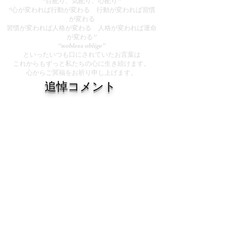
“目配り、気配り、心配り”
“心が変われば行動が変わる 行動が変われば習慣
が変わる
習慣が変われば人格が変わる 人格が変われば運命
が変わる”
“nobless oblige”
といったいつも口にされていたお言葉は
これからもずっと私たちの心に生き続けます。
​心からご冥福をお祈り申し上げます。
追悼コメント
岡田名誉監督、謹んでご逝去を悼み、生前の
温かいご指導に対し、改めてお礼申し上げま
す。
訃報を受ける数日前まで、元気な姿でグラウ
ンドにおられましたのに、未だに信じられな
い思いでございます。
岡田名誉監督、約30年間SHRIKESを支えて
いただき、本当にありがとうございました。
SHRIKESの精神的支柱でした。
ほとんど毎日練習に来て、私たちを鼓舞し続
けてくださりました。感謝してもしきれませ
ん。
恩返しもこれからという時に監督を失ったこ
とは、本当に口惜しく残念でございます。