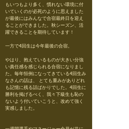
もいつもより多く、慣れない環境に付
いていくのが必死のように思えました
が最後にはみんなで合宿最終日を迎え
ることができました。秋シーズン、活
躍できることを期待しています！
一方で4回生は今年最後の合宿。
やはり、抱えているものが大きい分強
い責任感を感じられる合宿になりまし
た。毎年恒例になってきている4回生み
なさんの話は、 とても重みがありどれ
も記憶に残る話ばかりでした。4回生に
勝利を掲げるべく、我々下級生も恥の
ないよう付いていこうと、改めて強く
実感しました。