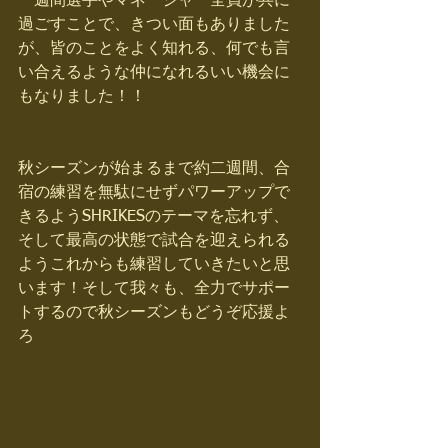
一週間選手やマネージャー全員が共に
過ごすことで、きつい面もありました
が、皆のことをよく知れる、何でも言
い合えるような仲になれるいい機会に
もなりました！！
秋シーズンが始まるまで約二週間、合
宿の練習を無駄にせずパワーアップで
きるようSHRIKESのテーマを忘れず、
そして最高の状態で試合を迎えられる
ようこれからも練習していきたいと思
います！そして我々も、全力でサポー
トするので秋シーズンもどうぞ応援よ
ろ 