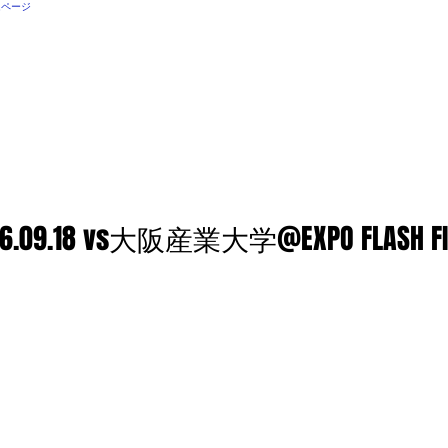
ムページ
FOOTBALL
RESULT
OBOGの方々へ
SUPPORT
岡田名誉
16.09.18 vs大阪産業大学@EXPO FLASH FI