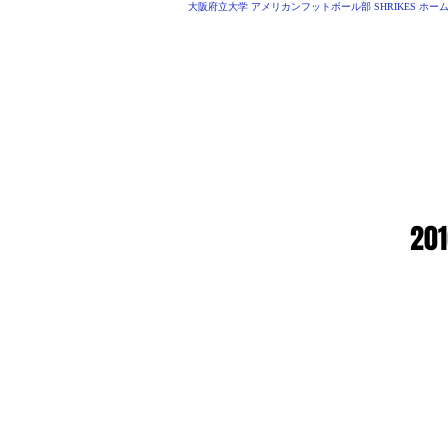
大阪府立大学 アメリカンフットボール部 SHRIKES ホー
O.P.U AMERICAN 
HOME
MEMBER
20