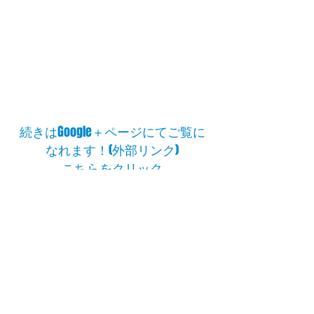
続きはGoogle＋ページにてご覧に
なれます！(外部リンク)
こちらをクリック
​大阪府立大学アメリカンフットボール部
Page Top
Copyright Osaka Prefecture University American