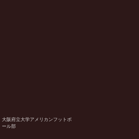
​大阪府立大学アメリカンフットボ
ール部