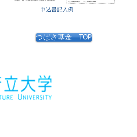
​申込書記入例
つばさ基金 TOP