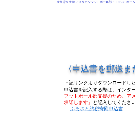
大阪府立大学 アメリカンフットボール部 SHRIKES ホー
O.P.U AMERICAN 
HOME
MEMBER
〈申込書を郵送また
下記リンクよりダウンロードした
申込書を記入する際は、インタ
フットボール部支援のため。ア
承諾します』
と記入してくださ
ふるさと納税寄附申込書