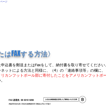
ムページ
FOOTBALL
RESULT
OBOGの方々へ
SUPPORT
岡田名誉
はFAXする方法〉
申込書を郵送またはFaxをして、
納付書を取り寄せてください
ーネットによる方法と同様に、（4）の「連絡事項等」の欄に、
メリカンフットボール部に寄付したことをアメリカンフットボ
い。