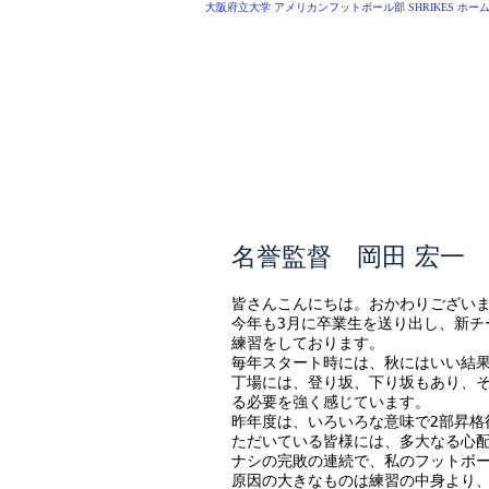
大阪府立大学 アメリカンフットボール部 SHRIKES ホー
O.P.U AMERICAN 
HOME
MEMBER
名誉監督 岡田 宏一
皆さんこんにちは。おかわりござい
今年も3月に卒業生を送り出し、新チ
練習をしております。
毎年スタート時には、秋にはいい結
丁場には、登り坂、下り坂もあり、
る必要を強く感じています。
昨年度は、いろいろな意味で2部昇格
ただいている皆様には、多大なる心
ナシの完敗の連続で、私のフットボ
原因の大きなものは練習の中身より