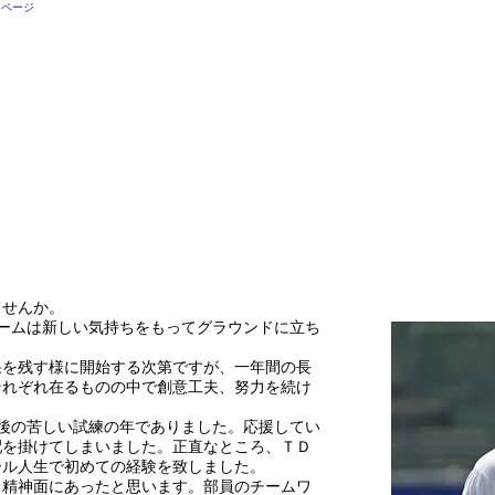
ムページ
FOOTBALL
RESULT
OBOGの方々へ
SUPPORT
岡田名誉
ませんか。
ームは新しい気持ちをもってグラウンドに立ち
果を残す様に開始する次第ですが、一年間の長
それぞれ在るものの中で創意工夫、努力を続け
後の苦しい試練の年でありました。応援してい
配を掛けてしまいました。正直なところ、ＴＤ
ール人生で初めての経験を致しました。
、精神面にあったと思います。部員のチームワ