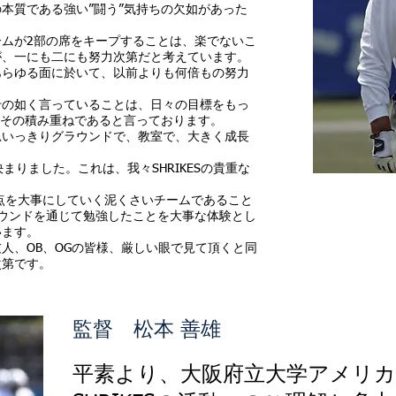
本質である強い”闘う”気持ちの欠如があった
ムが2部の席をキープすることは、楽でないこ
が、一にも二にも努力次第だと考えています。
あらゆる面に於いて、以前よりも何倍もの努力
せの如く言っていることは、日々の目標をもっ
はその積み重ねであると言っております。
思いっきりグラウンドで、教室で、大きく成長
まりました。これは、我々SHRIKESの貴重な
1点を大事にしていく泥くさいチームであること
ウンドを通じて勉強したことを大事な体験とし
います。
人、OB、OGの皆様、厳しい眼で見て頂くと同
次第です。
監督 松本 善雄
平素より、大阪府立大学アメリ