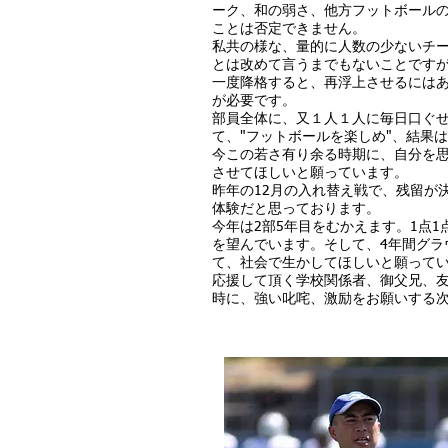
ーク、和の弱さ、他方フットボールの
ことは否定できません。
私共の様な、量的に人数の少ないチー
とは改めて言うまでもないことです
一度降格すると、再浮上させるには
が必要です。
部員全体に、又１人１人に毎日口ぐ
て、"フットボールを楽しめ"、結果
今この若さ有り余る時期に、自分を
させてほしいと願っています。
昨年の12月の入れ替え戦で、残留が決
体験だと思っております。
今年は2部5年目をむかえます。1点
を望んでいます。そして、4年間グラ
て、社会で生かしてほしいと願って
応援して頂く学校関係者、御父兄、友
時に、強い叱咤、激励をお願いする