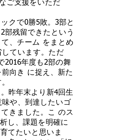
多大なご支援をいただ
ックで0勝5敗。3部と
2部残留できたという
て、チーム をまとめ
省しています。ただ
2016年度も2部の舞
前向き に捉え、新た
す。
。昨年末より新4回生
意味や、到達したいゴ
てきました。こ のス
析し、課題を明確に
に育てたいと思いま